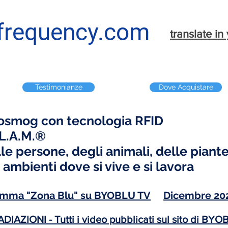
requency.com
translate i
Testimonianze
Dove Acquistare
trosmog con tecnologia RFID
 L.A.M.®
le persone, degli animali, delle piante
 ambienti dove si vive e si lavora
ramma "Zona Blu" su BYOBLU TV
Dicembre 20
DIAZIONI - T
utti i video pubblicati sul sito di BY