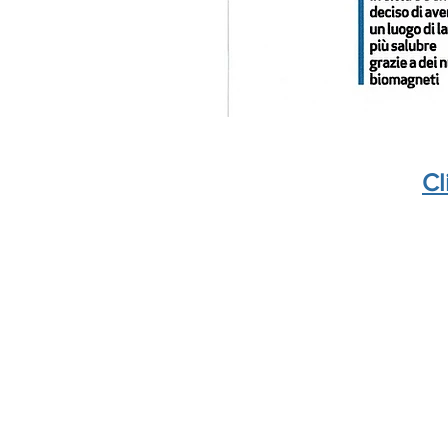
Cl
Puritybiofrequency.com
è un 
GI.AN. SERVIZI S.A.S.
|
Dis
Via Marniga, 49