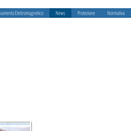
namento Elettromagnetico
News
Protezione
Normativa