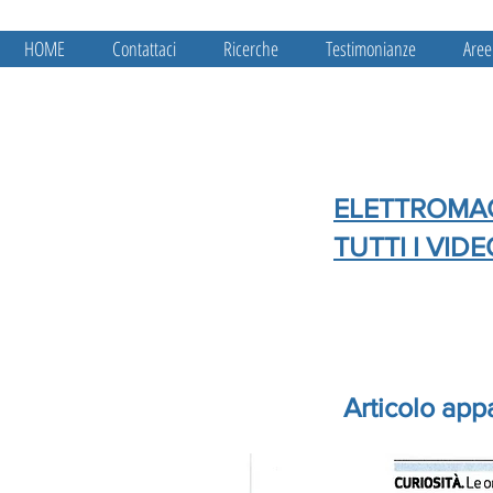
HOME
Contattaci
Ricerche
Testimonianze
Aree
ELETTROMAG
TUTTI I VID
Articolo app